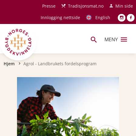
Hopp til hovedinnhold
Presse
Tradisjonsmat.no
Min side
Innlogging nettside
English
MENY
Navigasjonssti
Hjem
Agrol - Landbrukets fordelsprogram