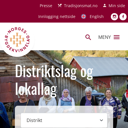
Hopp til hovedinnhold
Presse
Tradisjonsmat.no
Min side
Innlogging nettside
English
MENY
Distriktslag og
lokallag
Distrikt