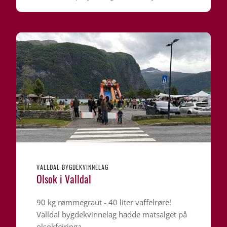
VALLDAL BYGDEKVINNELAG
Olsok i Valldal
90 kg rømmegraut - 40 liter vaffelrøre!
Valldal bygdekvinnelag hadde matsalget på
olsokfeiringa.