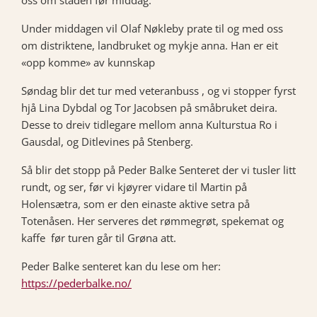
oss om staden før middag.
Under middagen vil Olaf Nøkleby prate til og med oss
om distriktene, landbruket og mykje anna. Han er eit
«opp komme» av kunnskap
Søndag blir det tur med veteranbuss , og vi stopper fyrst
hjå Lina Dybdal og Tor Jacobsen på småbruket deira.
Desse to dreiv tidlegare mellom anna Kulturstua Ro i
Gausdal, og Ditlevines på Stenberg.
Så blir det stopp på Peder Balke Senteret der vi tusler litt
rundt, og ser, før vi kjøyrer vidare til Martin på
Holensætra, som er den einaste aktive setra på
Totenåsen. Her serveres det rømmegrøt, spekemat og
kaffe før turen går til Grøna att.
Peder Balke senteret kan du lese om her:
https://pederbalke.no/