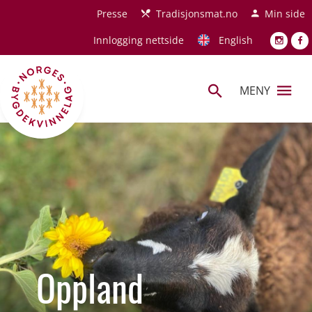
Hopp til hovedinnhold
Presse
Tradisjonsmat.no
Min side
Innlogging nettside
English
MENY
Oppland