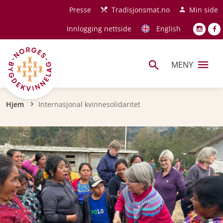
Hopp til hovedinnhold
Presse
Tradisjonsmat.no
Min side
Innlogging nettside
English
MENY
Navigasjonssti
Hjem
Internasjonal kvinnesolidaritet