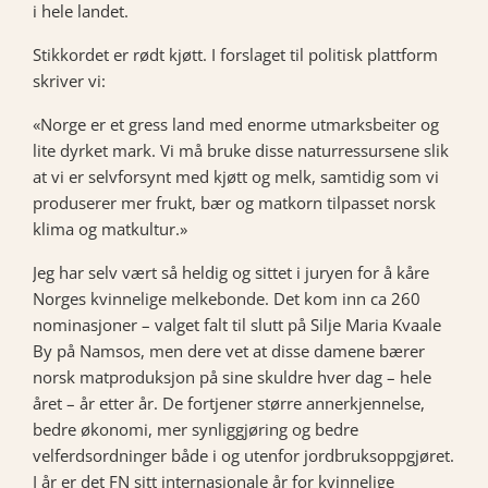
i hele landet.
Stikkordet er rødt kjøtt. I forslaget til politisk plattform
skriver vi:
«Norge er et gress land med enorme utmarksbeiter og
lite dyrket mark. Vi må bruke disse naturressursene slik
at vi er selvforsynt med kjøtt og melk, samtidig som vi
produserer mer frukt, bær og matkorn tilpasset norsk
klima og matkultur.»
Jeg har selv vært så heldig og sittet i juryen for å kåre
Norges kvinnelige melkebonde. Det kom inn ca 260
nominasjoner – valget falt til slutt på Silje Maria Kvaale
By på Namsos, men dere vet at disse damene bærer
norsk matproduksjon på sine skuldre hver dag – hele
året – år etter år. De fortjener større annerkjennelse,
bedre økonomi, mer synliggjøring og bedre
velferdsordninger både i og utenfor jordbruksoppgjøret.
I år er det FN sitt internasjonale år for kvinnelige