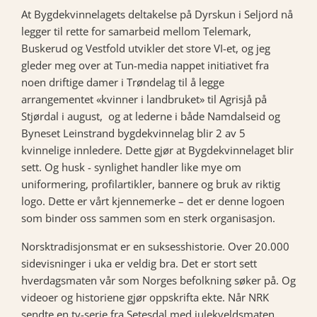
At Bygdekvinnelagets deltakelse på Dyrskun i Seljord nå
legger til rette for samarbeid mellom Telemark,
Buskerud og Vestfold utvikler det store VI-et, og jeg
gleder meg over at Tun-media nappet initiativet fra
noen driftige damer i Trøndelag til å legge
arrangementet «kvinner i landbruket» til Agrisjå på
Stjørdal i august, og at lederne i både Namdalseid og
Byneset Leinstrand bygdekvinnelag blir 2 av 5
kvinnelige innledere. Dette gjør at Bygdekvinnelaget blir
sett. Og husk - synlighet handler like mye om
uniformering, profilartikler, bannere og bruk av riktig
logo. Dette er vårt kjennemerke – det er denne logoen
som binder oss sammen som en sterk organisasjon.
Norsktradisjonsmat er en suksesshistorie. Over 20.000
sidevisninger i uka er veldig bra. Det er stort sett
hverdagsmaten vår som Norges befolkning søker på. Og
videoer og historiene gjør oppskrifta ekte. Når NRK
sendte en tv-serie fra Setesdal med julekveldsmaten