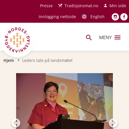
Hopp til hovedinnhold
Presse
Tradisjonsmat.no
Min side
Innlogging nettside
English
MENY
Navigasjonssti
Hjem
Leders tale på landsmøtet