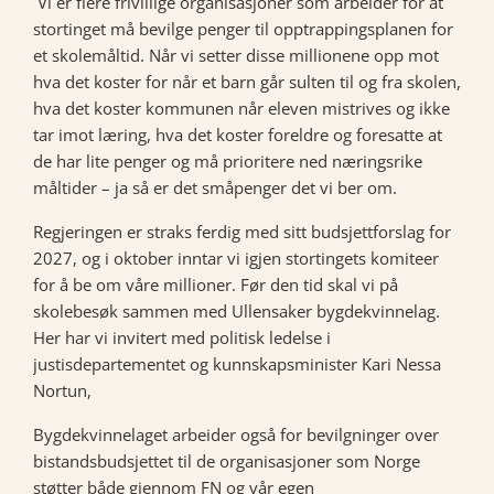
Vi er flere frivillige organisasjoner som arbeider for at
stortinget må bevilge penger til opptrappingsplanen for
et skolemåltid. Når vi setter disse millionene opp mot
hva det koster for når et barn går sulten til og fra skolen,
hva det koster kommunen når eleven mistrives og ikke
tar imot læring, hva det koster foreldre og foresatte at
de har lite penger og må prioritere ned næringsrike
måltider – ja så er det småpenger det vi ber om.
Regjeringen er straks ferdig med sitt budsjettforslag for
2027, og i oktober inntar vi igjen stortingets komiteer
for å be om våre millioner. Før den tid skal vi på
skolebesøk sammen med Ullensaker bygdekvinnelag.
Her har vi invitert med politisk ledelse i
justisdepartementet og kunnskapsminister Kari Nessa
Nortun,
Bygdekvinnelaget arbeider også for bevilgninger over
bistandsbudsjettet til de organisasjoner som Norge
støtter både gjennom FN og vår egen