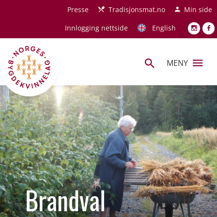
Hopp til hovedinnhold
Presse
Tradisjonsmat.no
Min side
Innlogging nettside
English
MENY
Brandval