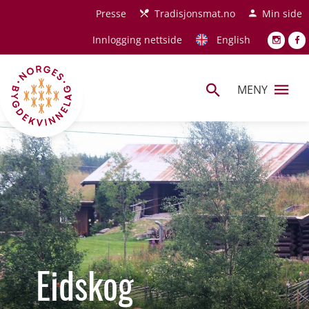
Hopp til hovedinnhold
Presse
Tradisjonsmat.no
Min side
Innlogging nettside
English
MENY
Eidskog