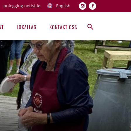
Innlogging nettside
English
Topp men
NT
LOKALLAG
KONTAKT OSS
Hovedmeny