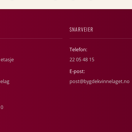
SNARVEIER
Telefon:
 etasje
22 05 48 15
E-post:
elag
post@bygdekvinnelaget.no
10