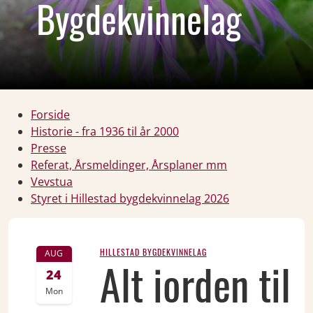
Bygdekvinnelag
Forside
Historie - fra 1936 til år 2000
Presse
Referat, Årsmeldinger, Årsplaner mm
Vevstua
Styret i Hillestad bygdekvinnelag 2026
HILLESTAD BYGDEKVINNELAG
AUG
Alt iorden til
24
Mon