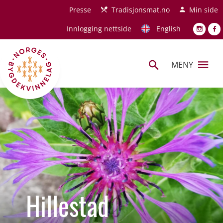
Hopp til hovedinnhold
Presse
Tradisjonsmat.no
Min side
Innlogging nettside
English
MENY
Hillestad