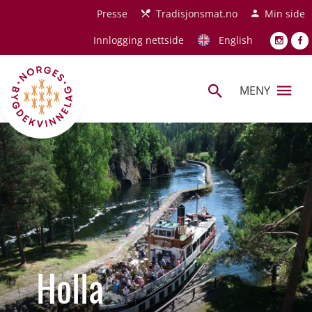
Hopp til hovedinnhold
Presse
Tradisjonsmat.no
Min side
Innlogging nettside
English
MENY
Holla