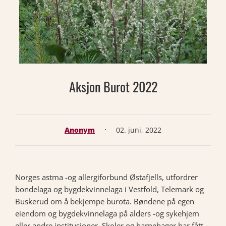
Aksjon Burot 2022
·
Anonym
02. juni, 2022
Norges astma -og allergiforbund Østafjells, utfordrer
bondelaga og bygdekvinnelaga i Vestfold, Telemark og
Buskerud om å bekjempe burota. Bøndene på egen
eiendom og bygdekvinnelaga på alders -og sykehjem
eller andre institusjoner. Skoler og barnehager har fått