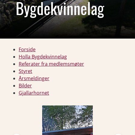
Bygdekvinnelag
Forside
Holla Bygdekvinnelag
Referater fra medlemsmøter
Styret
Årsmeldinger
Bilder
Gjallarhornet