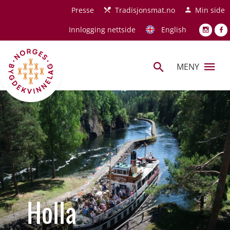
Hopp til hovedinnhold
Presse
Tradisjonsmat.no
Min side
Innlogging nettside
English
MENY
Holla