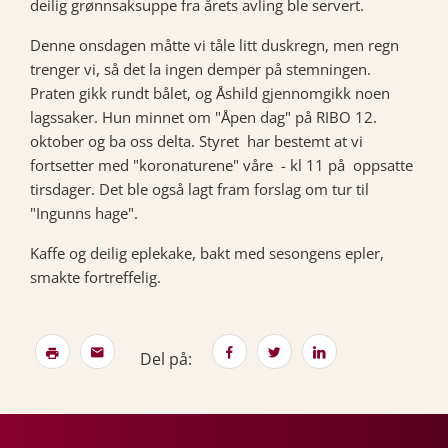
deilig grønnsaksuppe fra årets avling ble servert.
Denne onsdagen måtte vi tåle litt duskregn, men regn
trenger vi, så det la ingen demper på stemningen.
Praten gikk rundt bålet, og Åshild gjennomgikk noen
lagssaker. Hun minnet om "Åpen dag" på RIBO 12.
oktober og ba oss delta. Styret har bestemt at vi
fortsetter med "koronaturene" våre - kl 11 på oppsatte
tirsdager. Det ble også lagt fram forslag om tur til
"Ingunns hage".
Kaffe og deilig eplekake, bakt med sesongens epler,
smakte fortreffelig.
Del på: