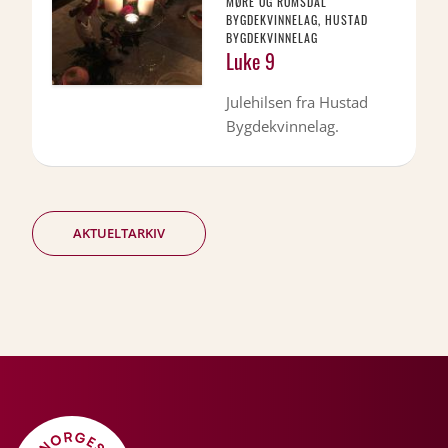
MØRE OG ROMSDAL
BYGDEKVINNELAG, HUSTAD
BYGDEKVINNELAG
Luke 9
Julehilsen fra Hustad
Bygdekvinnelag.
AKTUELTARKIV