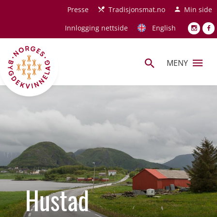
Hopp til hovedinnhold
Presse
Tradisjonsmat.no
Min side
Innlogging nettside
English
MENY
Hustad