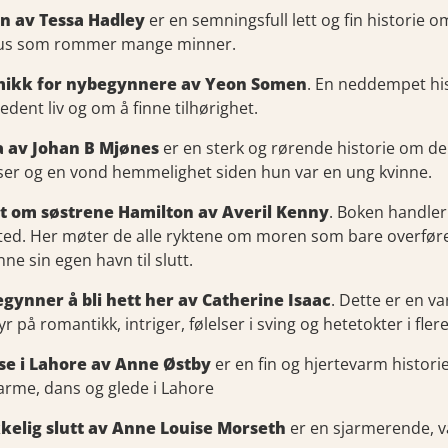
n av Tessa Hadley
er en semningsfull lett og fin historie 
hus som rommer mange minner.
ikk for nybegynnere av Yeon Somen
. En neddempet hi
edent liv og om å finne tilhørighet.
a av Johan B Mjønes
er en sterk og rørende historie om d
lser og en vond hemmelighet siden hun var en ung kvinne.
t om søstrene Hamilton av Averil Kenny
. Boken handler
ed. Her møter de alle ryktene om moren som bare overføres
nne sin egen havn til slutt.
egynner å bli hett her av Catherine Isaac
. Dette er en v
r på romantikk, intriger, følelser i sving og hetetokter i flere
se i Lahore av Anne Østby
er en fin og hjertevarm historie 
varme, dans og glede i Lahore
kkelig slutt av Anne Louise Morseth
er en sjarmerende, 