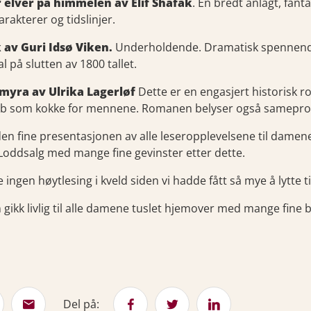
r elver på himmelen av Elif Shafak
. En bredt anlagt, fant
arakterer og tidslinjer.
 av Guri Idsø Viken.
Underholdende. Dramatisk spennende 
l på slutten av 1800 tallet.
myra av Ulrika Lagerløf
Dette er en engasjert historisk 
bb som kokke for mennene. Romanen belyser også sameprobl
den fine presentasjonen av alle leseropplevelsene til damene
. Loddsalg med mange fine gevinster etter dette.
e ingen høytlesing i kveld siden vi hadde fått så mye å lytte 
 gikk livlig til alle damene tuslet hjemover med mange fine b
Del på: