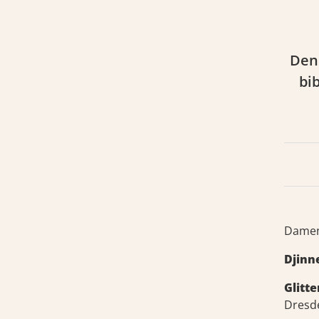
Denn
bi
Damene
Djinn
Glitt
Dresde