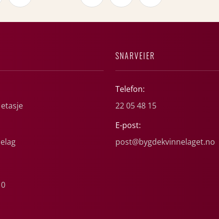
SNARVEIER
Telefon:
 etasje
22 05 48 15
E-post:
elag
post@bygdekvinnelaget.no
10