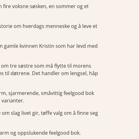
om fire voksne søsken, en sommer og et
storie om hverdags menneske og å leve et
en gamle kvinnen Kristin som har levd med
 om tre søstre som må flytte til morens
 til døtrene. Det handler om lengsel, håp
arm, sjarmerende, småvittig feelgood bok
 varianter.
om slag livet gir, tøffe valg om å finne seg
varm og oppslukende feelgood bok.