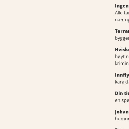
Ingen
Alle t
nær og
Terra
bygger
Hvisk
høyt n
krimi
Innfl
karakt
Din t
en spe
Johan
humor,