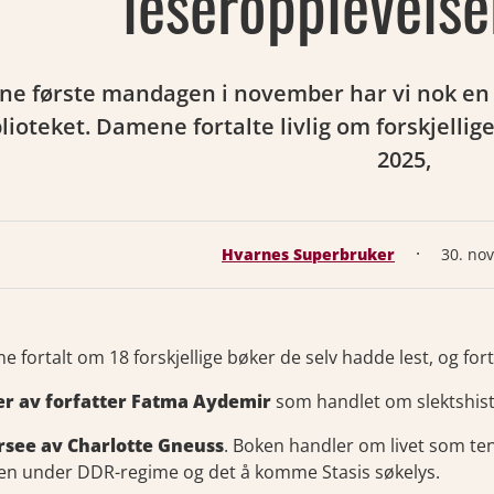
leseropplevelse
e første mandagen i november har vi nok en g
blioteket. Damene fortalte livlig om forskjellig
2025,
·
Hvarnes Superbruker
30. no
 fortalt om 18 forskjellige bøker de selv hadde lest, og for
er av forfatter Fatma Aydemir
som handlet om slektshisto
ersee av Charlotte Gneuss
. Boken handler om livet som ten
n under DDR-regime og det å komme Stasis søkelys.