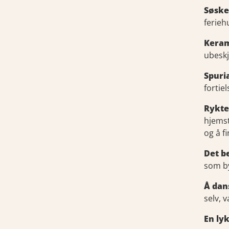
Søske
ferie
Keram
ubeskj
Spuri
fortie
Rykte
hjemst
og å fi
Det b
som by
Å dan
selv, 
En ly