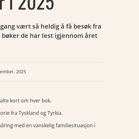
r i 2025
ang vært så heldig å få besøk fra
e bøker de har lest igjennom året
vember, 2025
talte kort om hver bok.
rie fra Tyskland og Tyrkia.
åring med en vanskelig familiesituasjon i