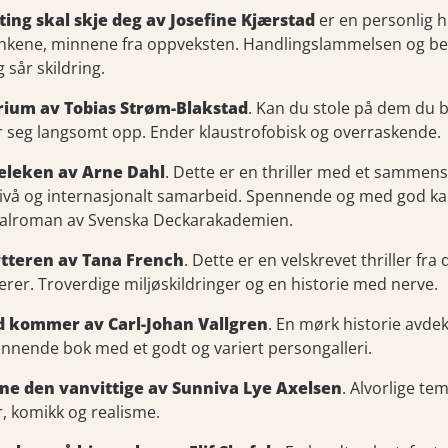
ting skal skje deg av Josefine Kjærstad
er en personlig h
ankene, minnene fra oppveksten. Handlingslammelsen og bear
 sår skildring.
rium av Tobias Strøm-Blakstad
. Kan du stole på dem du 
 seg langsomt opp. Ender klaustrofobisk og overraskende.
eleken av Arne Dahl
. Dette er en thriller med et sammens
ivå og internasjonalt samarbeid. Spennende og med god kar
nalroman av Svenska Deckarakademien.
ytteren av Tana French
. Dette er en velskrevet thriller f
erer. Troverdige miljøskildringer og en historie med nerve.
id kommer av Carl-Johan Vallgren
. En mørk historie avdek
nnende bok med et godt og variert persongalleri.
ne den vanvittige av Sunniva Lye Axelsen
. Alvorlige t
 komikk og realisme.