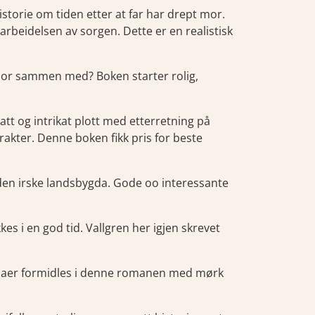
istorie om tiden etter at far har drept mor.
beidelsen av sorgen. Dette er en realistisk
bor sammen med? Boken starter rolig,
att og intrikat plott med etterretning på
akter. Denne boken fikk pris for beste
ra den irske landsbygda. Gode oo interessante
kes i en god tid. Vallgren her igjen skrevet
emaer formidles i denne romanen med mørk