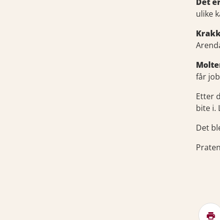
Det e
ulike k
Krakk
Arenda
Molte
får jo
Etter 
bite i
Det bl
Praten