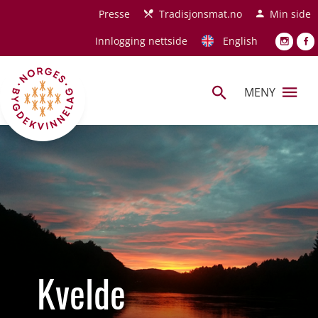
Hopp til hovedinnhold
Presse
Tradisjonsmat.no
Min side
Innlogging nettside
English
MENY
Kvelde