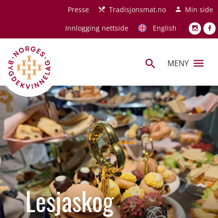
Hopp til hovedinnhold
Presse
Tradisjonsmat.no
Min side
Innlogging nettside
English
MENY
Lesjaskog