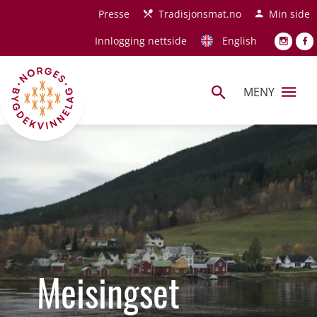
Hopp til hovedinnhold
Presse
Tradisjonsmat.no
Min side
Innlogging nettside
English
MENY
Meisingset