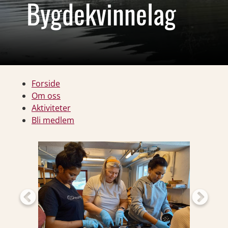
Bygdekvinnelag
Forside
Om oss
Aktiviteter
Bli medlem