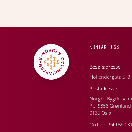
KONTAKT OSS
Besøkadresse:
Hollendergata 5, 3.
Postadresse:
Norges Bygdekvinn
Pb. 9358 Grønland
0135 Oslo
Ord. nr.: 940 590 3