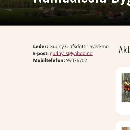
Akt
Leder:
Gudny Olafsdottir Sverkmo
E-post:
gudny_s@yahoo.no
Mobiltelefon:
99376702