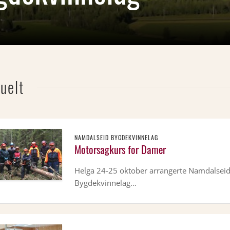
uelt
NAMDALSEID BYGDEKVINNELAG
Motorsagkurs for Damer
Helga 24-25 oktober arrangerte Namdalsei
Bygdekvinnelag…