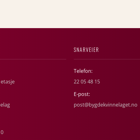
SNARVEIER
Telefon:
 etasje
22 05 48 15
E-post:
elag
post@bygdekvinnelaget.no
10