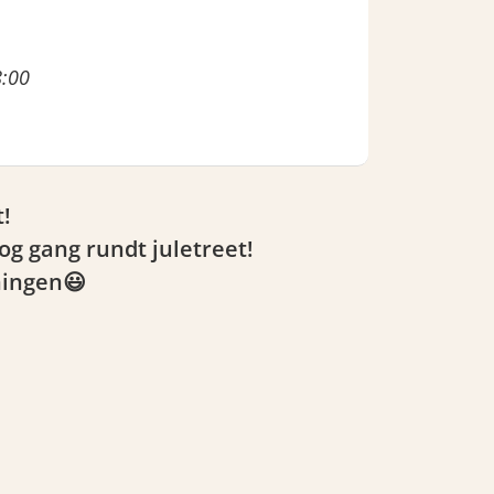
8:00
!
og gang rundt juletreet!
ningen😃