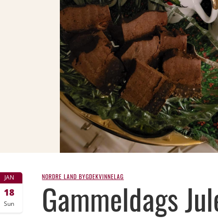
NORDRE LAND BYGDEKVINNELAG
JAN
Gammeldags Jule
18
Sun