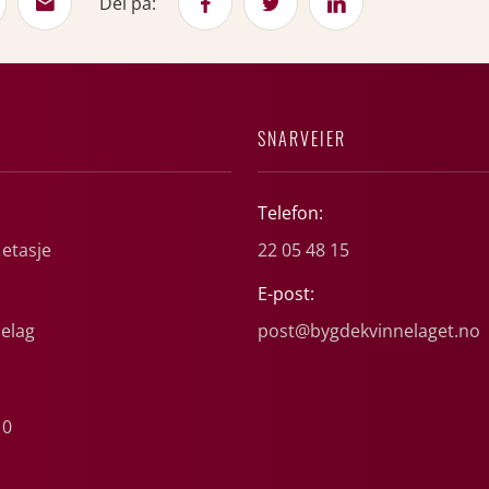
Del på:
SNARVEIER
Telefon:
 etasje
22 05 48 15
E-post:
elag
post@bygdekvinnelaget.no
10