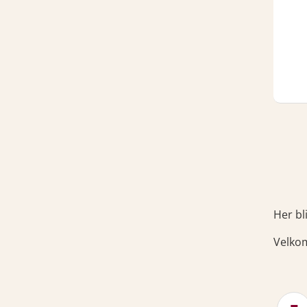
Her bl
Velko