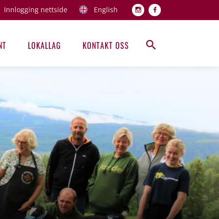
Innlogging nettside
English
Topp men
NT
LOKALLAG
KONTAKT OSS
Hovedmeny