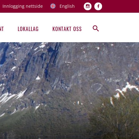
Innlogging nettside
English
Topp men
NT
LOKALLAG
KONTAKT OSS
Hovedmeny