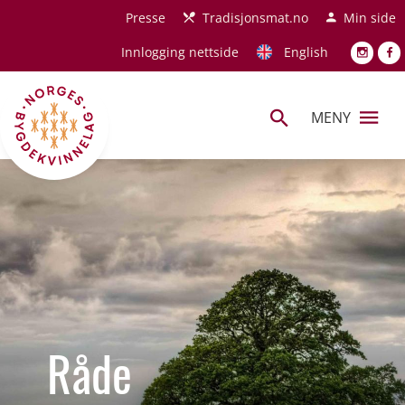
Hopp til hovedinnhold
Presse
Tradisjonsmat.no
Min side
Innlogging nettside
English
MENY
Råde