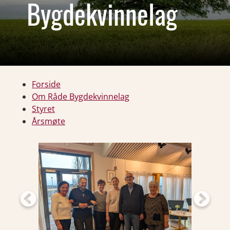
Bygdekvinnelag
Forside
Om Råde Bygdekvinnelag
Styret
Årsmøte