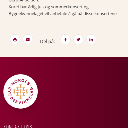
Koret har årlig jul- og sommerkonsert og
Bygdekvinnelaget vil anbefale å gå på disse konsertene.
Del på:
KONTAKT OSS