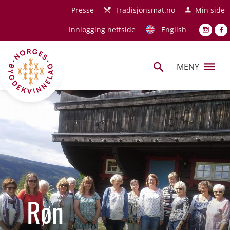
Hopp til hovedinnhold
Presse
Tradisjonsmat.no
Min side
Innlogging nettside
English
MENY
Røn