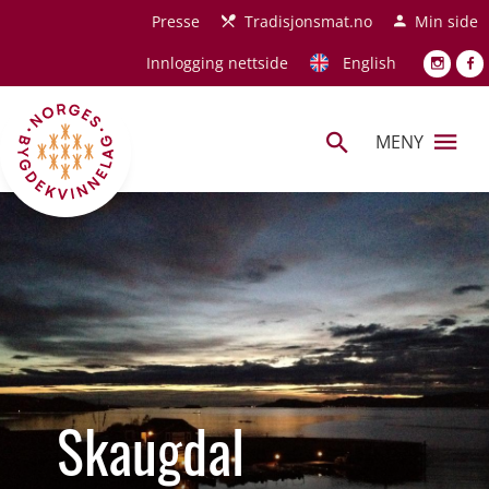
Hopp til hovedinnhold
Presse
Tradisjonsmat.no
Min side
Innlogging nettside
English
MENY
Skaugdal