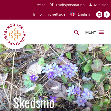
Hopp til hovedinnhold
Presse
Tradisjonsmat.no
Min side
Innlogging nettside
English
MENY
Skedsmo