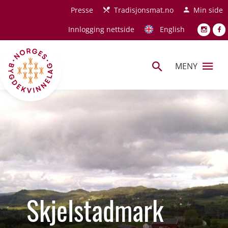
Hopp til hovedinnhold
Presse
Tradisjonsmat.no
Min side
Innlogging nettside
English
MENY
Skjelstadmark