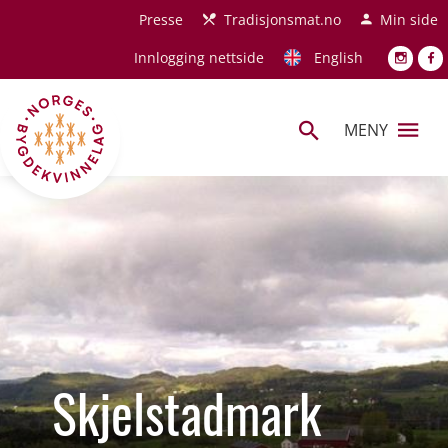
Hopp til hovedinnhold
Presse
Tradisjonsmat.no
Min side
Innlogging nettside
English
MENY
Skjelstadmark