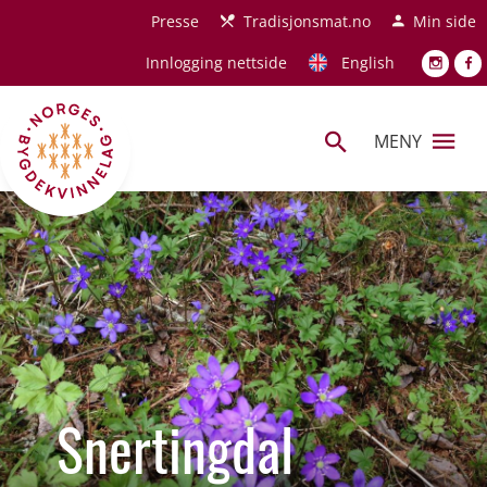
Hopp til hovedinnhold
Presse
Tradisjonsmat.no
Min side
Innlogging nettside
English
MENY
Snertingdal