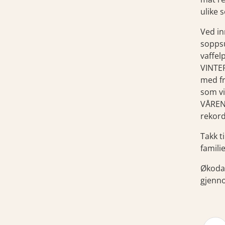
ulike 
Ved in
soppsu
vaffel
VINTER
med fr
som vi
VÅREN
rekord
Takk t
famili
Økoda
gjenno