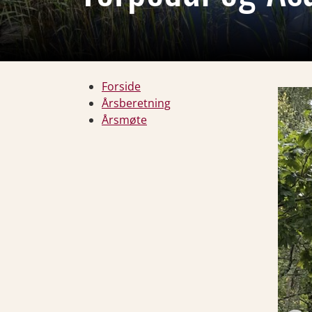
Forside
Årsberetning
Årsmøte