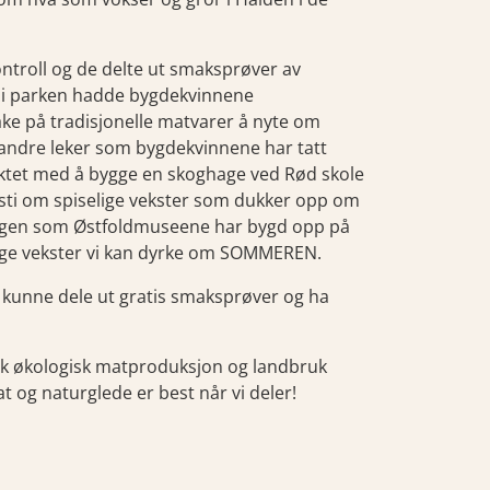
troll og de delte ut smaksprøver av
 i parken hadde bygdekvinnene
ke på tradisjonelle matvarer å nyte om
og andre leker som bygdekvinnene har tatt
ektet med å bygge en skoghage ved Rød skole
rsti om spiselige vekster som dukker opp om
agen som Østfoldmuseene har bygd opp på
ige vekster vi kan dyrke om SOMMEREN.
vi kunne dele ut gratis smaksprøver og ha
k økologisk matproduksjon og landbruk
 og naturglede er best når vi deler!