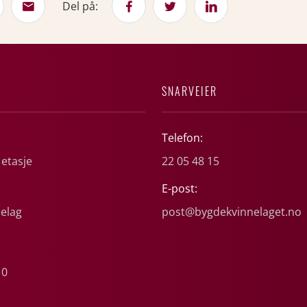
Del på:
SNARVEIER
Telefon:
 etasje
22 05 48 15
E-post:
elag
post@bygdekvinnelaget.no
10