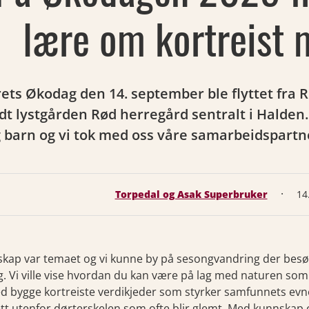
lære om kortreist 
ets Økodag den 14. september ble flyttet fra R
dt lystgården Rød herregård sentralt i Halden
 barn og vi tok med oss våre samarbeidspartn
·
Torpedal og Asak Superbruker
14
kap var temaet og vi kunne by på sesongvandring der besøken
. Vi ville vise hvordan du kan være på lag med naturen som 
 bygge kortreiste verdikjeder som styrker samfunnets evne 
tt utenfor dørterskelen som ofte blir glemt. Med kunnskap 