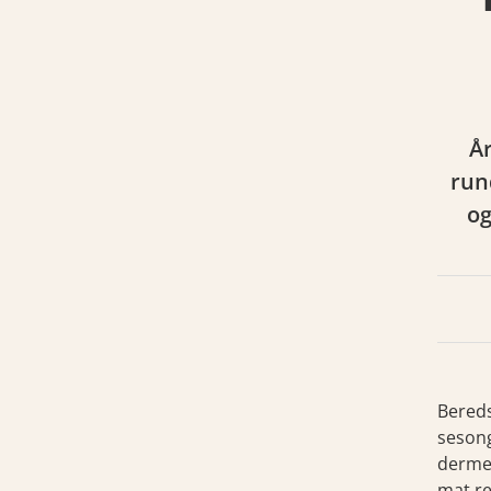
verte økologiske vafler og kaffe
År
run
og
Bereds
sesong
dermed
mat re