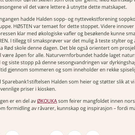
sesongene vil det være lettere å utnytte dette matskapet.
ngangen hadde Halden sopp- og nyttevekstforening soppkon
ppe. HØSTEN var temaet for dette stoppet. Videre innover
pressen klar med økologiske vafler og besøkende kunne sma
EN. I tillegg til smaksprøver var det mulig å teste stylter 
a Rød skole denne dagen. Det ble også orientert om prosj
l være åpen for alle. Naturvernforbundet hadde laget natu
 og siste stopp på denne sesongvandringen var dyrkingsh
tid gjennom sommeren og som inneholder en rekke spisel
il Sparebank1stiftelsen Halden som heier og støtter slik at 
evennlige priser i kiosken.
gen er en del av
ØKOUKA
som feirer mangfoldet innen nors
m formidling av råvarer, kunnskap og inspirasjon – fordi mat