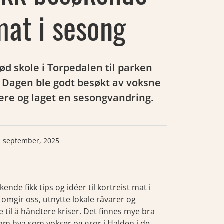
mat i sesong
ød skole i Torpedalen til parken
. Dagen ble godt besøkt av voksne
ere og laget en sesongvandring.
. september, 2025
de fikk tips og idéer til kortreist mat i
omgir oss, utnytte lokale råvarer og
til å håndtere kriser. Det finnes mye bra
om hva som vokser og gror i Halden i de