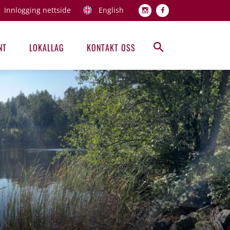
Innlogging nettside
English
Topp men
NT
LOKALLAG
KONTAKT OSS
Hovedmeny