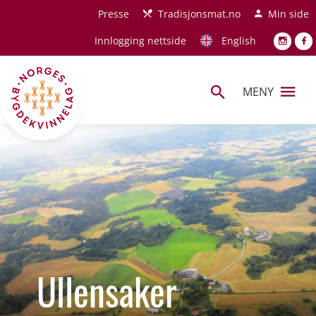
Hopp til hovedinnhold
Presse
Tradisjonsmat.no
Min side
Innlogging nettside
English
MENY
Ullensaker