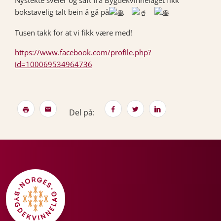
Nystekte sveler og saft fra Bygdekvinnelaget fikk
bokstavelig talt bein å gå på
Tusen takk for at vi fikk være med!
https://www.facebook.com/profile.php?
id=100069534964736
Del på: