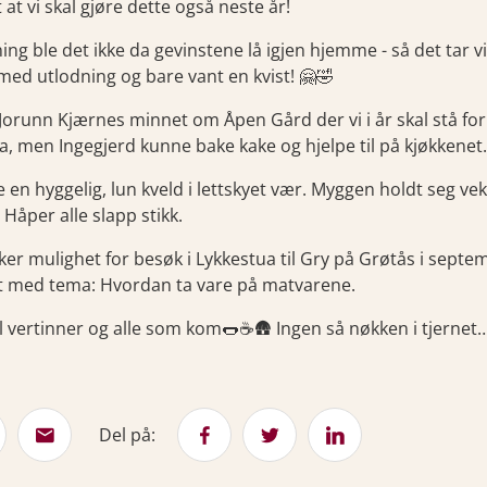
 at vi skal gjøre dette også neste år!
ing ble det ikke da gevinstene lå igjen hjemme - så det tar v
ed utlodning og bare vant en kvist! 🤗🤣
Jorunn Kjærnes minnet om Åpen Gård der vi i år skal stå for k
da, men Ingegjerd kunne bake kake og hjelpe til på kjøkkenet.
e en hyggelig, lun kveld i lettskyet vær. Myggen holdt seg v
 Håper alle slapp stikk.
kker mulighet for besøk i Lykkestua til Gry på Grøtås i sep
t med tema: Hvordan ta vare på matvarene.
il vertinner og alle som kom🌭☕️🛖 Ingen så nøkken i tjernet…
Del på: