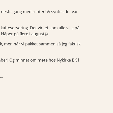
i neste gang med renter! Vi syntes det var
affeservering. Det virket som alle ville på
 Håper på flere i august👍
ekk, men når vi pakket sammen så jeg faktisk
tember! Og minnet om møte hos Nykirke BK i
..