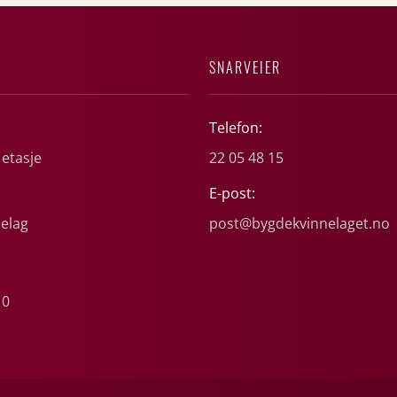
SNARVEIER
Telefon:
 etasje
22 05 48 15
E-post:
elag
post@bygdekvinnelaget.no
10