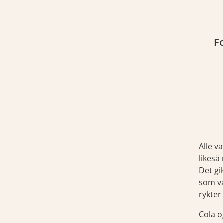
Fo
Alle v
likeså
Det gi
som va
rykter
Cola o