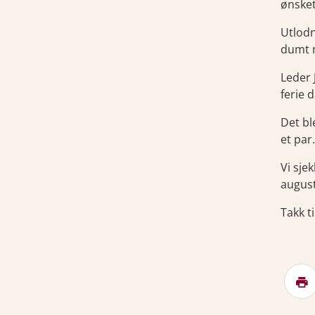
ønsket
Utlodn
dumt m
Leder 
ferie 
Det bl
et par.
Vi sje
augus
Takk t