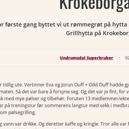
Krokeborg
r første gang byttet vi ut rømmegrøt på hytta 
Grillhytta på Krokebo
·
Undrumsdal Superbruker
02
ar tidlig ute. Vertinner Eva og Jorun Ouff + Odd Ouff hadde gjor
 maten. Så det var bare å forsyne seg. Og det var jo fint, for 
kk med mye pølser og tilbehør. Foruten 13 medlemmer/ektefe
r på treningstur før sommerens langtur med sekk i medbra
 om pølsegrilling.
g vann var drikke. Og deretter kaffe og kringle. Tror alle var