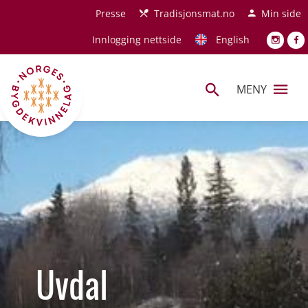
Hopp til hovedinnhold
Presse
Tradisjonsmat.no
Min side
Innlogging nettside
English
MENY
Uvdal