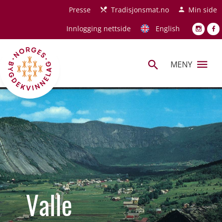
Hopp til hovedinnhold
Presse
Tradisjonsmat.no
Min side
Innlogging nettside
English
MENY
Valle