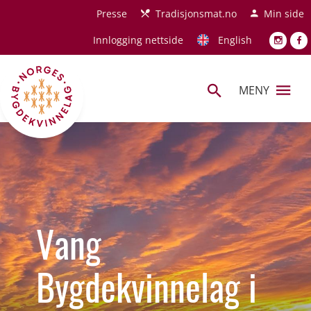
Hopp til hovedinnhold
Presse
Tradisjonsmat.no
Min side
Innlogging nettside
English
MENY
Vang
Bygdekvinnelag i