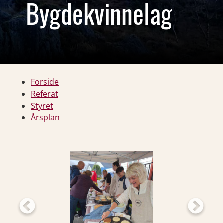
Bygdekvinnelag
Forside
Referat
Styret
Årsplan