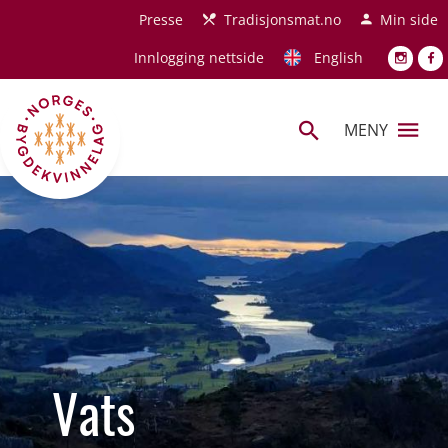
Hopp til hovedinnhold
Presse
Tradisjonsmat.no
Min side
Innlogging nettside
English
MENY
Vats