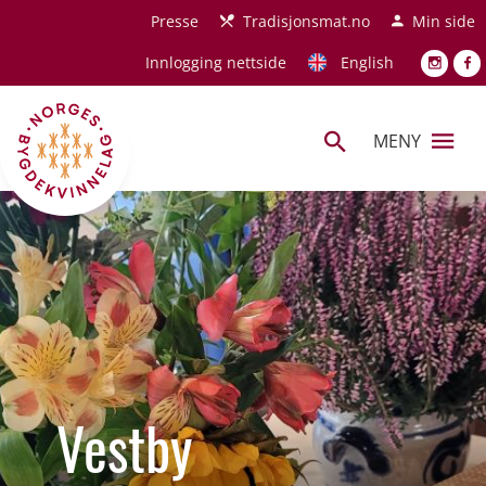
Hopp til hovedinnhold
Presse
Tradisjonsmat.no
Min side
Innlogging nettside
English
MENY
Vestby