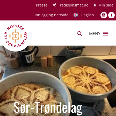
Hopp til hovedinnhold
Presse
Tradisjonsmat.no
Min side
Innlogging nettside
English
MENY
Sør-Trøndelag