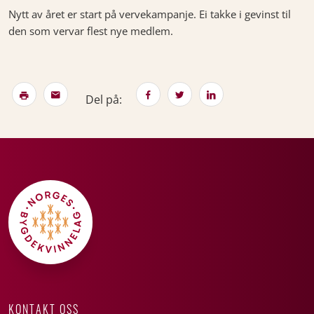
Nytt av året er start på vervekampanje. Ei takke i gevinst til
den som vervar flest nye medlem.
Del på:
KONTAKT OSS