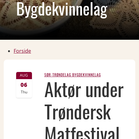
Bygdekvinnelag
Forside
SØR-TRØNDELAG BYGDEKVINNELAG
AUG
Aktør under
06
Thu
Trøndersk
Matfestival