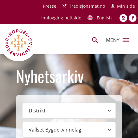
Hopp til hovedinnhold
Presse
Tradisjonsmat.no
Min side
Innlogging nettside
English
MENY
Nyhetsarkiv
Distrikt
Lokallag