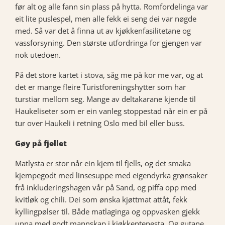
før alt og alle fann sin plass på hytta. Romfordelinga var
eit lite puslespel, men alle fekk ei seng dei var nøgde
med. Så var det å finna ut av kjøkkenfasilitetane og
vassforsyning. Den største utfordringa for gjengen var
nok utedoen.
På det store kartet i stova, såg me på kor me var, og at
det er mange fleire Turistforeningshytter som har
turstiar mellom seg. Mange av deltakarane kjende til
Haukeliseter som er ein vanleg stoppestad når ein er på
tur over Haukeli i retning Oslo med bil eller buss.
Gøy på fjellet
Matlysta er stor når ein kjem til fjells, og det smaka
kjempegodt med linsesuppe med eigendyrka grønsaker
frå inkluderingshagen vår på Sand, og piffa opp med
kvitløk og chili. Dei som ønska kjøttmat attåt, fekk
kyllingpølser til. Både matlaginga og oppvasken gjekk
unna med godt mannskap i kjøkkentenesta. Og gutane