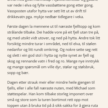
var nede i elva og fylte vassbøttene gong etter gong.
Vassposten utafor hytta var sett litt ut av drift til
drikkevatn pga. mykje nedbør tidlegare i veka.
Første dagen la mennene ut til næraste fjelltopp og kom
strålande tilbake. Dei hadde vore på eit fjell utan tre på,
og med utsikt vidt utover, og ned på hytta. Andre tok litt
forsiktig mindre turar i området, ned til elva, til stølen
nedanfor og litt rundt omkring. Og nokre sette seg rett
og slett i ein god stol i hytta og nytte synet av fjell og
skog og rennande vatn i fred og ro. Mange nye inntrykk
og mange spørsmål om ville dyr, stølar og stølsbruk,
sopp og bær.
Dagen etter strauk meir eller mindre heile gjengen til
fjells, eller i alle fall næraste nuten, med Michael som
støttespelar. Han kom tilbake storleg imponert over
små og store som la turen bortimot rett opp mot
toppen utan å bruka tid på å sikk-sakka for å gjera ruta