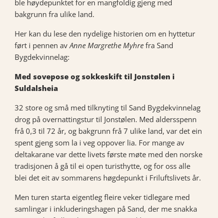
ble høydepunktet for en mangfoldig gjeng med
bakgrunn fra ulike land.
Her kan du lese den nydelige historien om en hyttetur
ført i pennen av
Anne Margrethe Myhre
fra Sand
Bygdekvinnelag:
Med sovepose og sokkeskift til Jonstølen i
Suldalsheia
32 store og små med tilknyting til Sand Bygdekvinnelag
drog på overnattingstur til Jonstølen. Med aldersspenn
frå 0,3 til 72 år, og bakgrunn frå 7 ulike land, var det ein
spent gjeng som la i veg oppover lia. For mange av
deltakarane var dette livets første møte med den norske
tradisjonen å gå til ei open turisthytte, og for oss alle
blei det eit av sommarens høgdepunkt i Friluftslivets år.
Men turen starta eigentleg fleire veker tidlegare med
samlingar i inkluderingshagen på Sand, der me snakka