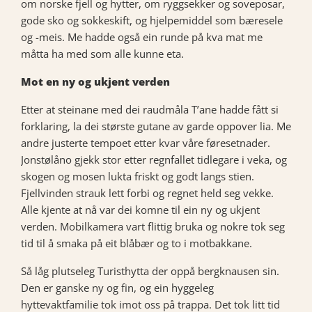
om norske fjell og hytter, om ryggsekker og soveposar,
gode sko og sokkeskift, og hjelpemiddel som bæresele
og -meis. Me hadde også ein runde på kva mat me
måtta ha med som alle kunne eta.
Mot en ny og ukjent verden
Etter at steinane med dei raudmåla T’ane hadde fått si
forklaring, la dei største gutane av garde oppover lia. Me
andre justerte tempoet etter kvar våre føresetnader.
Jonstølåno gjekk stor etter regnfallet tidlegare i veka, og
skogen og mosen lukta friskt og godt langs stien.
Fjellvinden strauk lett forbi og regnet held seg vekke.
Alle kjente at nå var dei komne til ein ny og ukjent
verden. Mobilkamera vart flittig bruka og nokre tok seg
tid til å smaka på eit blåbær og to i motbakkane.
Så låg plutseleg Turisthytta der oppå bergknausen sin.
Den er ganske ny og fin, og ein hyggeleg
hyttevaktfamilie tok imot oss på trappa. Det tok litt tid