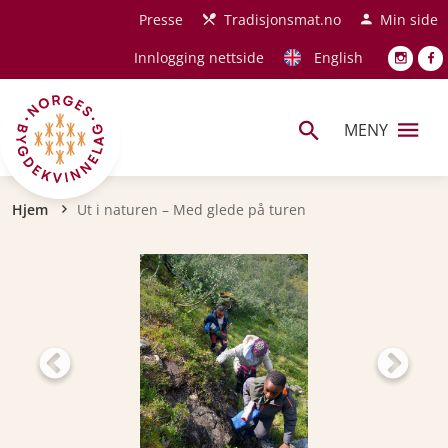
Hopp til hovedinnhold
Presse
Tradisjonsmat.no
Min side
Innlogging nettside
English
MENY
Navigasjonssti
Hjem
Ut i naturen – Med glede på turen