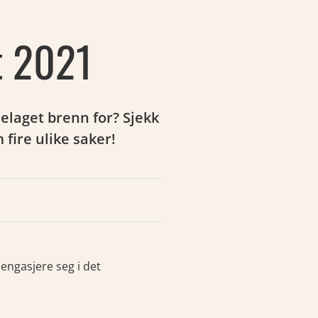
t 2021
elaget brenn for? Sjekk
fire ulike saker!
å engasjere seg i det