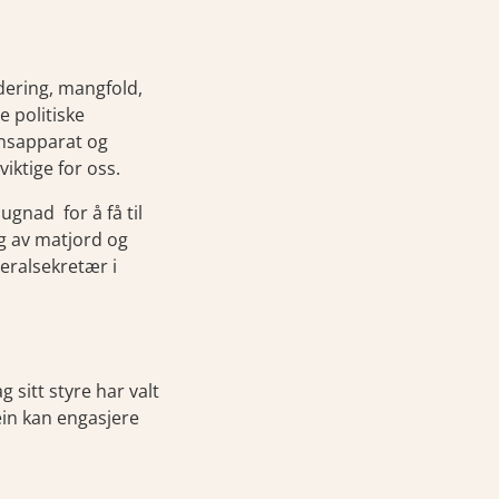
udering, mangfold,
e politiske
jonsapparat og
iktige for oss.
ugnad for å få til
ng av matjord og
neralsekretær i
 sitt styre har valt
 ein kan engasjere