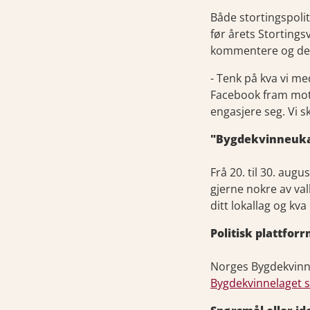
Både stortingspoli
før årets Stortingsv
kommentere og del
- Tenk på kva vi m
Facebook fram mot å
engasjere seg. Vi sk
"Bygdekvinneuk
Frå 20. til 30. aug
gjerne nokre av valk
ditt lokallag og k
Politisk plattfor
Norges Bygdekvinne
Bygdekvinnelaget sin