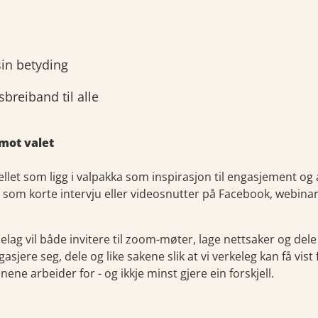
 sin betyding
breiband til alle
mot valet
llet som ligg i valpakka som inspirasjon til engasjement og 
 som korte intervju eller videosnutter på Facebook, webinar e
ag vil både invitere til zoom-møter, lage nettsaker og dele
sjere seg, dele og like sakene slik at vi verkeleg kan få vist
ene arbeider for - og ikkje minst gjere ein forskjell.