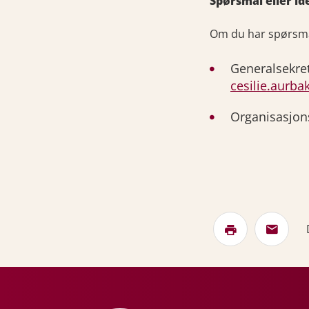
Spørsmål eller ide
Om du har spørsmål 
Generalsekre
cesilie.aurb
Organisasjon