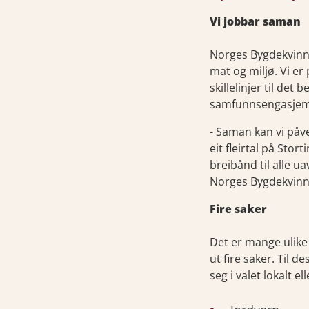
Vi jobbar saman
Norges Bygdekvinnel
mat og miljø. Vi er 
skillelinjer til de
samfunnsengasjement
- Saman kan vi påver
eit fleirtal på Sto
breibånd til alle u
Norges Bygdekvinn
Fire saker
Det er mange ulike 
ut fire saker. Til d
seg i valet lokalt el