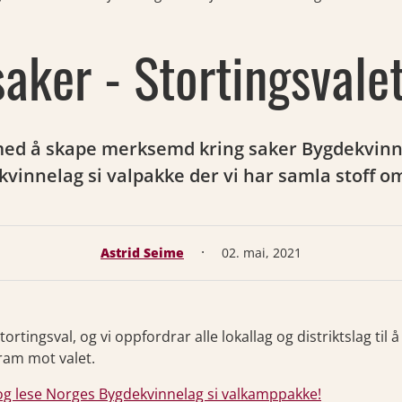
saker - Stortingsvale
e med å skape merksemd kring saker Bygdekvinn
vinnelag si valpakke der vi har samla stoff om 
·
Astrid Seime
02. mai, 2021
tortingsval, og vi oppfordrar alle lokallag og distriktslag til 
fram mot valet.
å og lese Norges Bygdekvinnelag si valkamppakke!