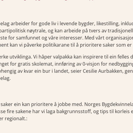
ag arbeider for gode liv i levende bygder, likestilling, inkl
partipolitisk nøytrale, og kan arbeide på tvers av tradisjonell
t beste for samfunnet og våre interesser. Med vårt organisas
 kan vi påverke politikarane til å prioritere saker som er v
ke utviklinga. Vi håper valpakka kan inspirere til ein felles d
rtinget for gratis skolemat, innføring av 0-visjon for nedbyggi
avhengig av kvar ein bur i landet, seier Cesilie Aurbakken, ge
elag.
saker ein kan prioritere å jobbe med. Norges Bygdekvinnelag
esse fire sakene har vi laga bakgrunnsstoff, og tips til korleis
ler regionalt.: