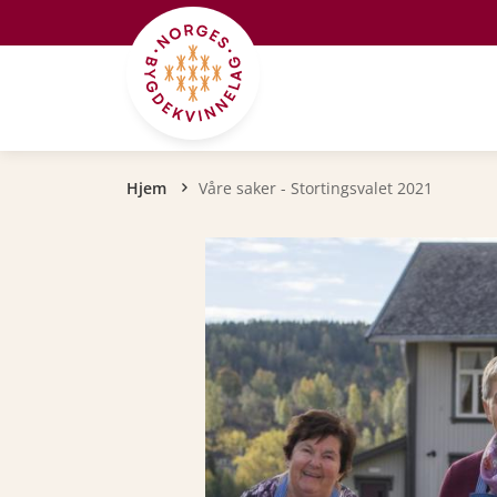
Hopp til hovedinnhold
Navigasjonssti
Hjem
Våre saker - Stortingsvalet 2021