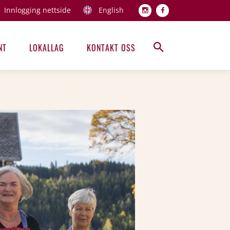
Innlogging nettside
English
Topp men
NT
LOKALLAG
KONTAKT OSS
Hovedmeny