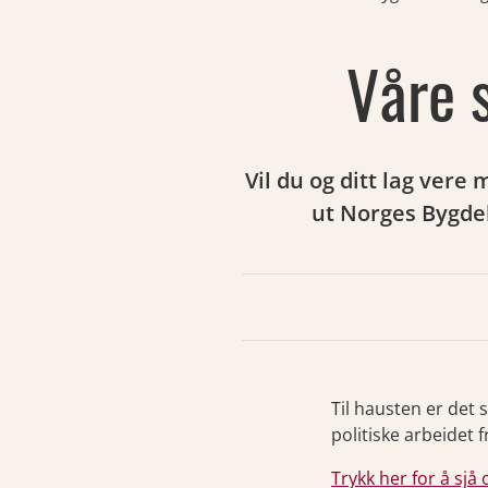
Våre 
Vil du og ditt lag ver
ut Norges Bygdek
Til hausten er det s
politiske arbeidet 
Trykk her for å sj