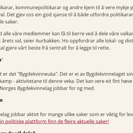
tikarar, kommunepolitikarar og andre kjem til å vere mykje 
al. Det gjev oss ein god sjanse til å både utfordre politikara
e saker.
ed alle våre medlemmer kan få til berre ved å dele våre val
rets val, seier Aurbakken. Ho oppfordrar alle lokal- og distri
al gjere vårt beste frå sentralt for å legge til rette.
a
"
ust er det "Bygdekvinneuka". Det er ei av Bygdekvinnelaget si
amp - aktivitetane til denne veka. Det kan vere eit fint høve 
va Norges Bygdekvinnelag jobbar for og med.
rm
lag jobbar aktivt for mange ulike saker som er viktig for l
 politiske plattform finn de fleire aktuelle saker!