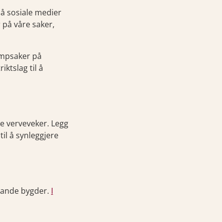
på sosiale medier
r på våre saker,
kampsaker på
ktslag til å
ne verveveker. Legg
til å synleggjere
evande bygder.
I