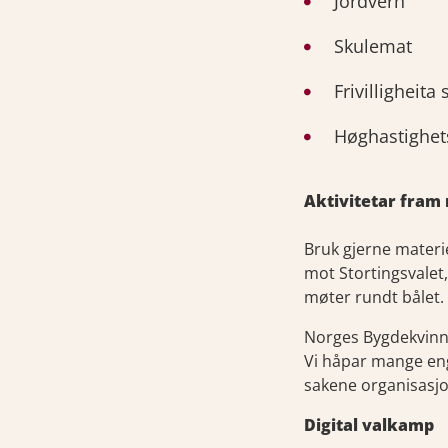
Jordvern
Skulemat
Frivilligheita
Høghastighets
Aktivitetar fram 
Bruk gjerne materie
mot Stortingsvalet,
møter rundt bålet.
Norges Bygdekvinnel
Vi håpar mange enga
sakene organisasjon
Digital valkamp