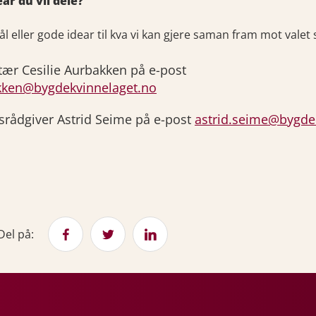
ar du vil dele?
eller gode idear til kva vi kan gjere saman fram mot valet 
tær Cesilie Aurbakken på e-post
akken@bygdekvinnelaget.no
srådgiver Astrid Seime på e-post
astrid.seime@bygde
Del på: