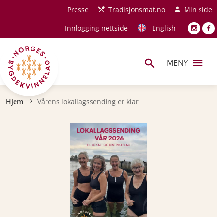
Hopp til hovedinnhold
Presse
Tradisjonsmat.no
Min side
Innlogging nettside
English
MENY
Navigasjonssti
Hjem
Vårens lokallagssending er klar