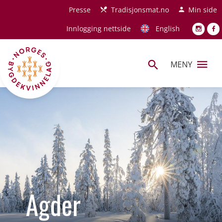
Hopp til hovedinnhold
Presse
Tradisjonsmat.no
Min side
Innlogging nettside
English
MENY
Agder