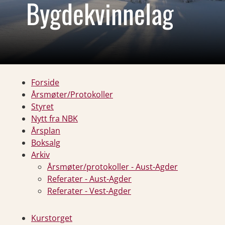
Bygdekvinnelag
Forside
Årsmøter/Protokoller
Styret
Nytt fra NBK
Årsplan
Boksalg
Arkiv
Årsmøter/protokoller - Aust-Agder
Referater - Aust-Agder
Referater - Vest-Agder
Kurstorget