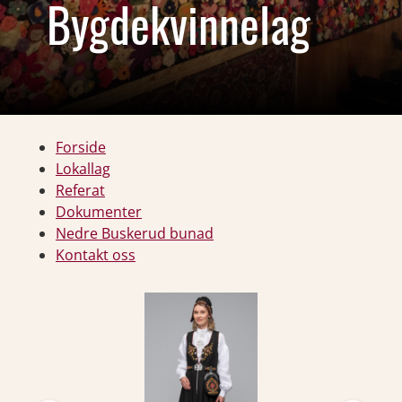
Bygdekvinnelag
Forside
Lokallag
Referat
Dokumenter
Nedre Buskerud bunad
Kontakt oss