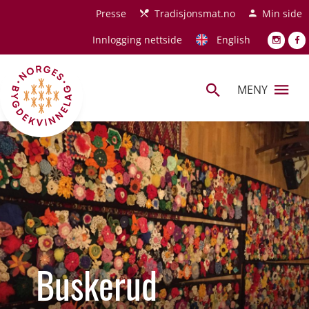
Hopp til hovedinnhold
Presse
Tradisjonsmat.no
Min side
Innlogging nettside
English
MENY
Buskerud