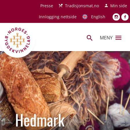
Hopp til hovedinnhold
Presse
Tradisjonsmat.no
Min side
Innlogging nettside
English
MENY
Hedmark