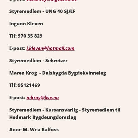
Styremedlem - UNG 40 SJÆF
Ingunn Kleven
Tlf: 970 35 829
E-post:
i.kleven@hotmail.com
Styremedlem - Sekretær
Maren Krog - Dalsbygda Bygdekvinnelag
Tlf: 95121469
E-post:
mkrog@live.no
Styremedlem - Kursansvarlig - Styremedlem til
Hedmark Bygdeungdomslag
Anne M. Wea Kalfoss