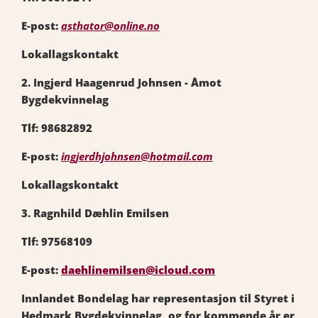
E-post:
asthator@online.no
Lokallagskontakt
2. Ingjerd Haagenrud Johnsen - Åmot
Bygdekvinnelag
Tlf: 98682892
E-post:
ingjerdhjohnsen@hotmail.com
Lokallagskontakt
3. Ragnhild Dæhlin Emilsen
Tlf: 97568109
E-post:
daehlinemilsen@icloud.com
Innlandet Bondelag har representasjon til Styret i
Hedmark Bygdekvinnelag, og for kommende år er