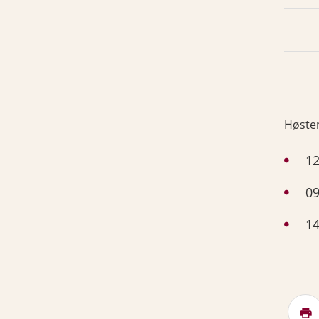
Høste
12
09
14