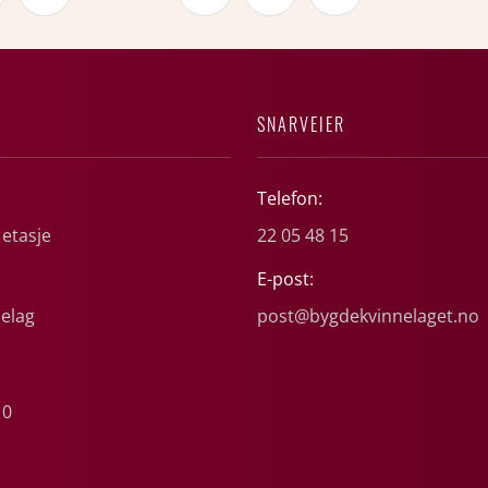
SNARVEIER
Telefon:
 etasje
22 05 48 15
E-post:
elag
post@bygdekvinnelaget.no
10