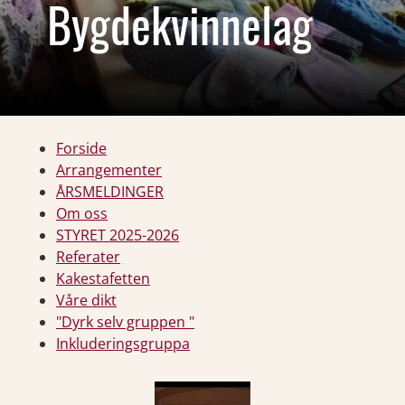
Bygdekvinnelag
Forside
Arrangementer
ÅRSMELDINGER
Om oss
STYRET 2025-2026
Referater
Kakestafetten
Våre dikt
"Dyrk selv gruppen "
Inkluderingsgruppa