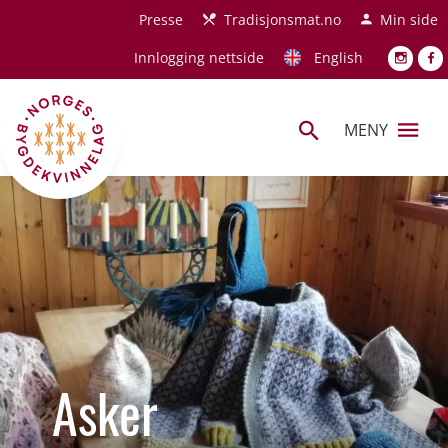
Hopp til hovedinnhold
Presse
Tradisjonsmat.no
Min side
Innlogging nettside
English
MENY
Asker