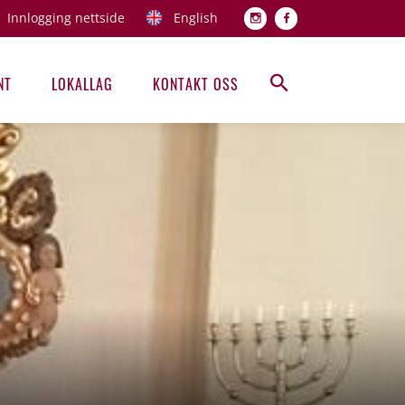
Innlogging nettside
English
Topp men
NT
LOKALLAG
KONTAKT OSS
Hovedmeny