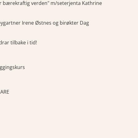
 bærekraftig verden" m/seterjenta Kathrine
/bygartner Irene Østnes og birøkter Dag
ar tilbake i tid!
yggingskurs
CARE