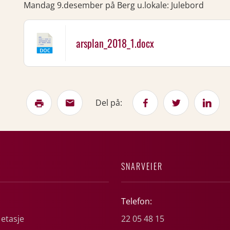
Mandag 9.desember på Berg u.lokale: Julebord
arsplan_2018_1.docx
Del på:
SNARVEIER
Telefon:
 etasje
22 05 48 15