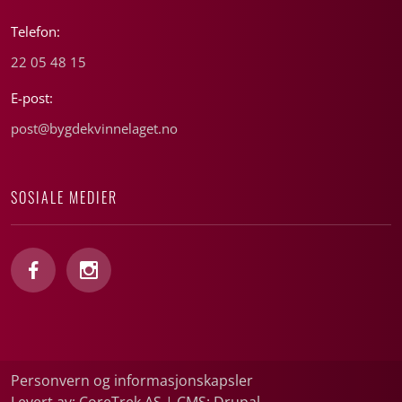
Telefon:
22 05 48 15
E-post:
post@bygdekvinnelaget.no
SOSIALE MEDIER
Personvern og informasjonskapsler
Levert av: CoreTrek AS
|
CMS: Drupal