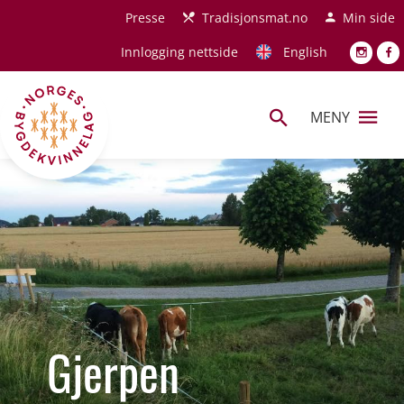
Hopp til hovedinnhold
Presse
Tradisjonsmat.no
Min side
Innlogging nettside
English
MENY
Gjerpen