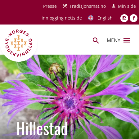
Hopp til hovedinnhold
Presse
Tradisjonsmat.no
Min side
Innlogging nettside
English
MENY
Hillestad