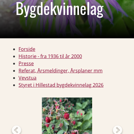
Bygdekvinnelag
Forside
Historie - fra 1936 til år 2000
Presse
Referat, Årsmeldinger, Årsplaner mm
Vevstua
Styret i Hillestad bygdekvinnelag 2026