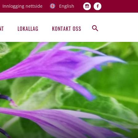
Innlogging nettside
English
Topp men
NT
LOKALLAG
KONTAKT OSS
Hovedmeny