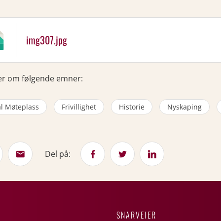
img307.jpg
er om følgende emner:
al Møteplass
Frivillighet
Historie
Nyskaping
Del på:
SNARVEIER