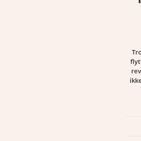
Tr
fly
rev
ikk