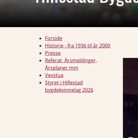
Forside
Historie - fra 1936 til år 2000
Presse
Referat, Årsmeldinger,
Årsplaner mm
Vevstua
Styret i Hillestad
bygdekvinnelag 2026