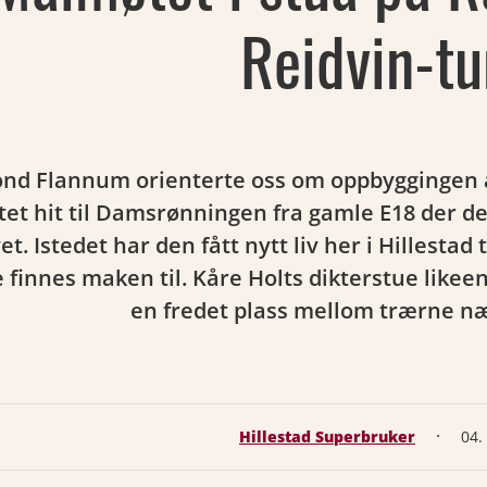
Reidvin-tu
ond Flannum orienterte oss om oppbyggingen 
ttet hit til Damsrønningen fra gamle E18 der den 
et. Istedet har den fått nytt liv her i Hillest
e finnes maken til. Kåre Holts dikterstue likeens
en fredet plass mellom trærne 
·
Hillestad Superbruker
04.