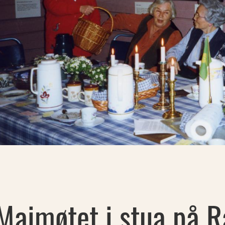
Maimøtet i stua på R