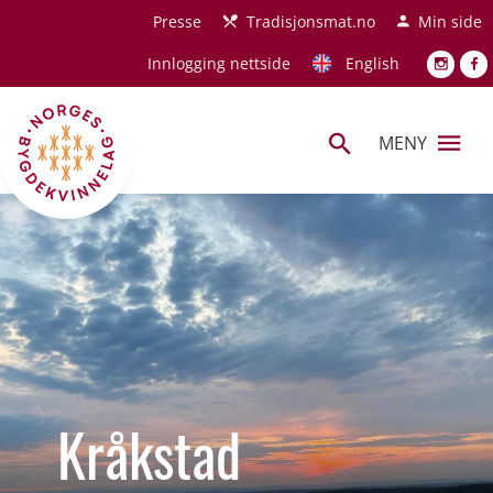
Hopp til hovedinnhold
Presse
Tradisjonsmat.no
Min side
Innlogging nettside
English
MENY
Kråkstad