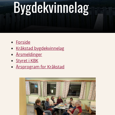
Bygdekvinnelag
Forside
Kråkstad bygdekvinnelag
Årsmeldinger
Styret i KBK
Årsprogram for Kråkstad